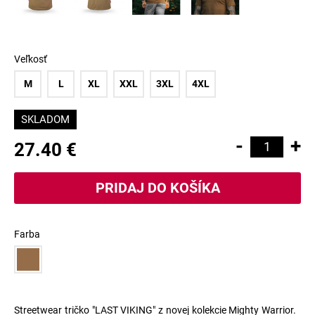
Veľkosť
M
L
XL
XXL
3XL
4XL
SKLADOM
-
+
27.40 €
Farba
Streetwear tričko "LAST VIKING" z novej kolekcie Mighty Warrior.