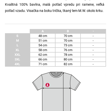
Kvalitná 100% bavlna, malá potlač vpredu pri ramene, veľká
potlač vzadu. Visačka na boku trička, tkaný lem M.W. okolo krku.
A
B
-
S
48 cm
70 cm
-
M
51 cm
70 cm
-
L
54 cm
73 cm
-
XL
58 cm
76 cm
-
XXL
62 cm
78 cm
-
3XL
66 cm
80 cm
-
4XL
71 cm
82 cm
-