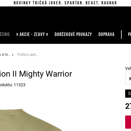
Novinky tričká Joker, Spartan, Beast, Ragnar
ČENIE
» AKCIE - ZĽAVY «
DARČEKOVÉ POUKAZY
DOPRAVA
P
A N...
Tričko Last...
Ve
ion II Mighty Warrior
oduktu: 11323
S
2