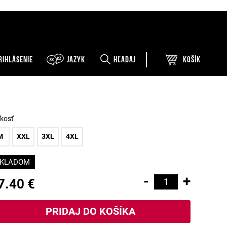
RIHLÁSENIE
Jazyk
Hľadaj
Košík
ľkosť
M
XXL
3XL
4XL
KLADOM
-
+
7.40 €