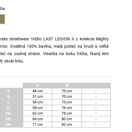
rba
nske streetwear tričko LAST LEGION II z kolekcie Mighty
rior. Kvalitná 100% bavlna, malá potlač na hrudi a veľká
tlač na zadnej strane.
Visačka na boku trička, tkaný lem
. okolo krku.
A
B
-
S
48 cm
70 cm
-
M
51 cm
70 cm
-
L
54 cm
73 cm
-
XL
58 cm
76 cm
-
XXL
62 cm
78 cm
-
3XL
66 cm
80 cm
-
4XL
71 cm
82 cm
-