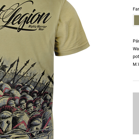
Fa
Pá
War
po
M.W