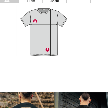
4XL
71 cm
82 cm
-