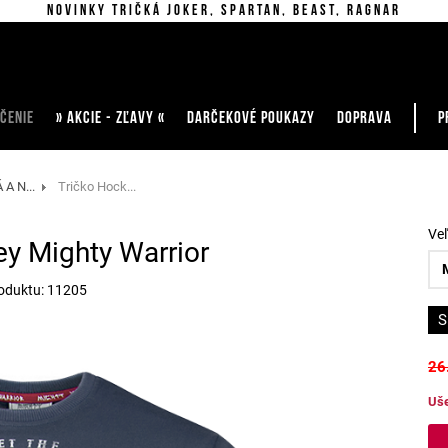
Novinky tričká Joker, Spartan, Beast, Ragnar
ČENIE
» AKCIE - ZĽAVY «
DARČEKOVÉ POUKAZY
DOPRAVA
P
A N...
Tričko Hock...
Ve
y Mighty Warrior
oduktu: 11205
S
26
Uše