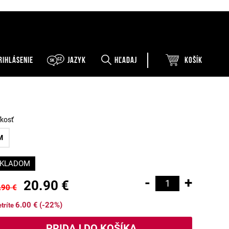
RIHLÁSENIE
Jazyk
Hľadaj
Košík
ľkosť
M
KLADOM
-
+
20.90 €
.90 €
6.00 €
(-22%)
tríte