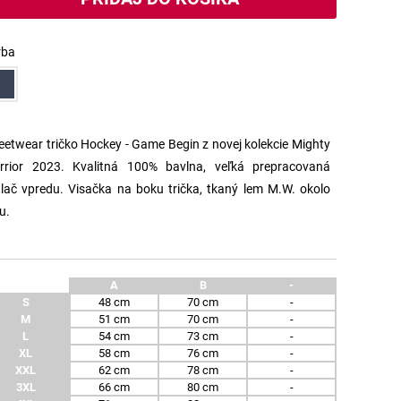
rba
eetwear tričko Hockey - Game Begin z novej kolekcie Mighty
rrior 2023. Kvalitná 100% bavlna, veľká prepracovaná
lač vpredu. Visačka na boku trička, tkaný lem M.W. okolo
u.
A
B
-
S
48 cm
70 cm
-
M
51 cm
70 cm
-
L
54 cm
73 cm
-
XL
58 cm
76 cm
-
XXL
62 cm
78 cm
-
3XL
66 cm
80 cm
-