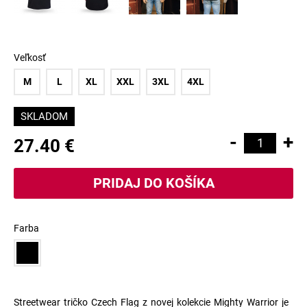
Veľkosť
M
L
XL
XXL
3XL
4XL
SKLADOM
-
+
27.40 €
Farba
Streetwear tričko Czech Flag z novej kolekcie Mighty Warrior je