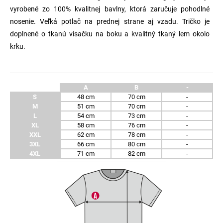
vyrobené zo 100% kvalitnej bavlny, ktorá zaručuje pohodlné
nosenie. Veľká potlač na prednej strane aj vzadu. Tričko je
doplnené o tkanú visačku na boku a kvalitný tkaný lem okolo
krku.
A
B
-
S
48 cm
70 cm
-
M
51 cm
70 cm
-
L
54 cm
73 cm
-
XL
58 cm
76 cm
-
XXL
62 cm
78 cm
-
3XL
66 cm
80 cm
-
4XL
71 cm
82 cm
-