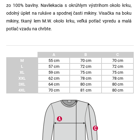
zo 100% bavlny. Navliekacia s okrúhlym výstrihom okolo krku,
odolný úplet na rukáve a spodnej časti mikiny. Visačka na boku
mikiny, tkaný lem M.W. okolo krku,
veľká potlač vpredu a malá
potlač vzadu na chrbte.
A
B
C
M
55 cm
70 cm
70 cm
L
57 cm
72 cm
72 cm
XL
59 cm
75 cm
75 cm
XXL
62 cm
78 cm
78 cm
3XL
64 cm
80 cm
80 cm
4XL
70 cm
81 cm
80 cm